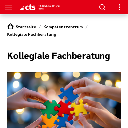
Startseite
Kompetenzzentrum
Kollegiale Fachberatung
TZT
 HELFEN
uns
ra Hospiz
Kollegiale Fachberatung
tlinien
ingungen
i der cts