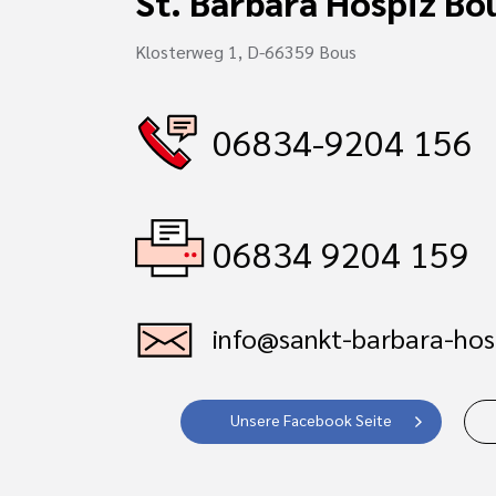
St. Barbara Hospiz Bo
Klosterweg 1, D-66359 Bous
06834-9204 156
06834 9204 159
info@sankt-barbara-hos
Unsere Facebook Seite