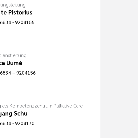
tungsleitung
tte Pistorius
6834 - 9204155
dienstleitung
ica Dumé
6834 – 9204156
g cts Kompetenzzentrum Palliative Care
gang Schu
6834 - 9204170