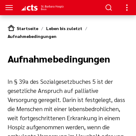
Startseite
Leben bis zuletzt
Aufnahmebedingungen
TZT
 HELFEN
uns
ra Hospiz
Aufnahmebedingungen
tlinien
ingungen
In § 39a des Sozialgesetzbuches 5 ist der
i der cts
gesetzliche Anspruch auf palliative
Versorgung geregelt. Darin ist festgelegt, dass
die Menschen mit einer lebensbedrohlichen,
weit fortgeschrittenen Erkrankung in einem
Hospiz aufgenommen werden, wenn die